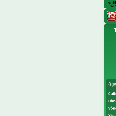
vn6
Trải
{{g
Cuộ
Dòn
Vòn
Xác 