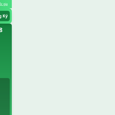
c gia
g Ký
8