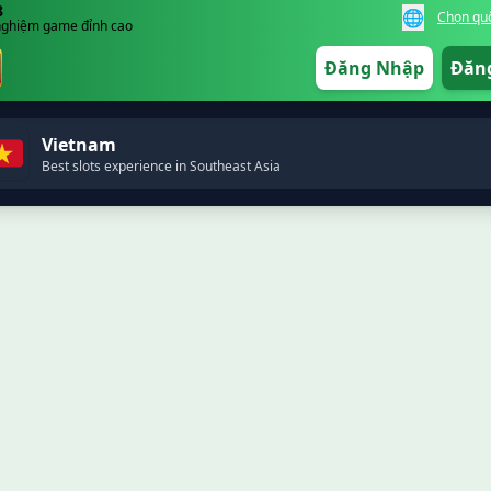
8
🌐
Chọn quố
 nghiệm game đỉnh cao
Đăng Nhập
Đăn
Vietnam
Best slots experience in Southeast Asia