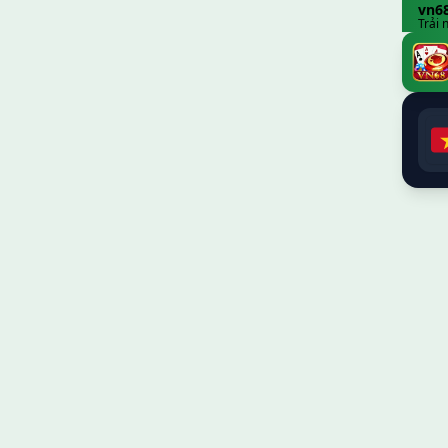
vn6
Trải