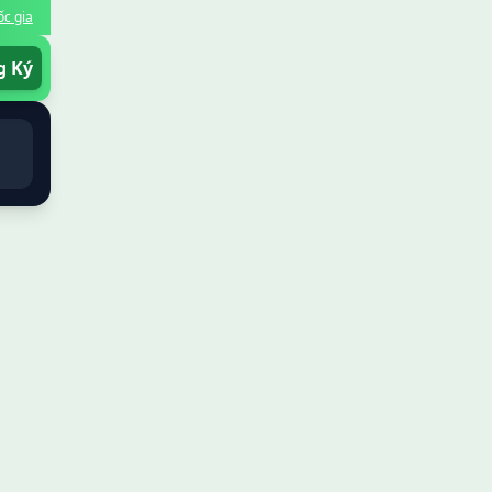
c gia
g Ký