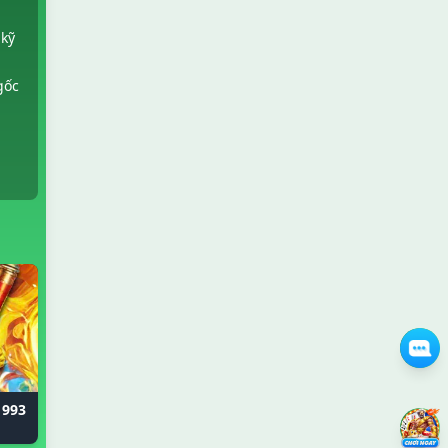
 kỹ
gốc
1993