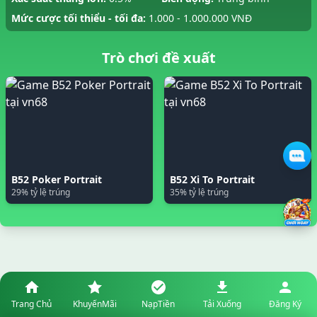
Mức cược tối thiểu - tối đa:
1.000 - 1.000.000 VNĐ
Trò chơi đề xuất
B52 Poker Portrait
B52 Xi To Portrait
29% tỷ lệ trúng
35% tỷ lệ trúng
Trang Chủ
KhuyếnMãi
NạpTiền
Tải Xuống
Đăng Ký