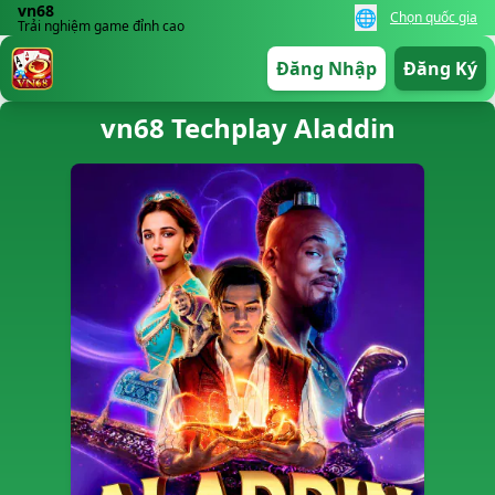
vn68
🌐
Chọn quốc gia
Trải nghiệm game đỉnh cao
Đăng Nhập
Đăng Ký
vn68 Techplay Aladdin