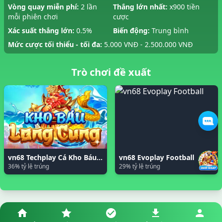
Vòng quay miễn phí:
2 lần
Thắng lớn nhất:
x900 tiền
mỗi phiên chơi
cược
Xác suất thắng lớn:
0.5%
Biến động:
Trung bình
Mức cược tối thiểu - tối đa:
5.000 VNĐ - 2.500.000 VNĐ
Trò chơi đề xuất
vn68 Techplay Cá Kho Báu Long Cung 1987
vn68 Evoplay Football
36% tỷ lệ trúng
29% tỷ lệ trúng