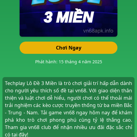
Chơi Ngay
Phát hành: 15 tháng 4 năm 2025
Techplay Lô Đề 3 Miền là trò chơi giải trí hấp dẫn dành
cho người yêu thích số đề tại vn68. Với giao diện thân
thiện và luật chơi dễ hiểu, người chơi có thể thoải mái
trải nghiệm các kèo cược truyền thống từ ba miền Bắc
- Trung - Nam. Tải game vn68 ngay hôm nay để khám
phá kho trò chơi phong phú cùng tỷ lệ thắng cao.
Tham gia vn68 club để nhận nhiều ưu đãi đặc sắc chỉ
có tại đây!