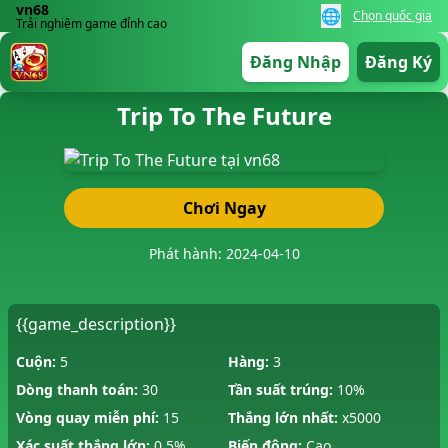
vn68
🌐
Chọn quốc gia
Trải nghiệm game đỉnh cao
Đăng Nhập
Đăng Ký
Trip To The Future
Chơi Ngay
Phát hành: 2024-04-10
{{game_description}}
Cuộn:
5
Hàng:
3
Dòng thanh toán:
30
Tần suất trúng:
10%
Vòng quay miễn phí:
15
Thắng lớn nhất:
x5000
Xác suất thắng lớn:
0.5%
Biến động:
Cao