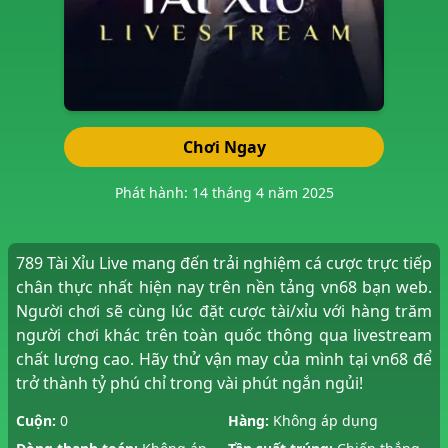
Chơi Ngay
Phát hành: 14 tháng 4 năm 2025
789 Tài Xỉu Live mang đến trải nghiệm cá cược trực tiếp
chân thực nhất hiện nay trên nền tảng vn68 bạn web.
Người chơi sẽ cùng lúc đặt cược tài/xỉu với hàng trăm
người chơi khác trên toàn quốc thông qua livestream
chất lượng cao. Hãy thử vận may của mình tại vn68 để
trở thành tỷ phú chỉ trong vài phút ngắn ngủi!
Cuộn:
0
Hàng:
Không áp dụng