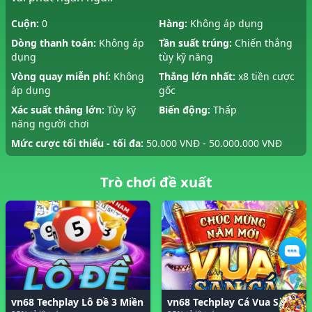
Cuộn:
0
Hàng:
Không áp dụng
Dòng thanh toán:
Không áp
Tần suất trúng:
Chiến thắng
dụng
tùy kỹ năng
Vòng quay miễn phí:
Không
Thắng lớn nhất:
x8 tiền cược
áp dụng
gốc
Xác suất thắng lớn:
Tùy kỹ
Biến động:
Thấp
năng người chơi
Mức cược tối thiểu - tối đa:
50.000 VNĐ - 50.000.000 VNĐ
Trò chơi đề xuất
vn68 Techplay Lô Đề 3 Miền
vn68 Techplay Cá Vua Săn Cá 1993